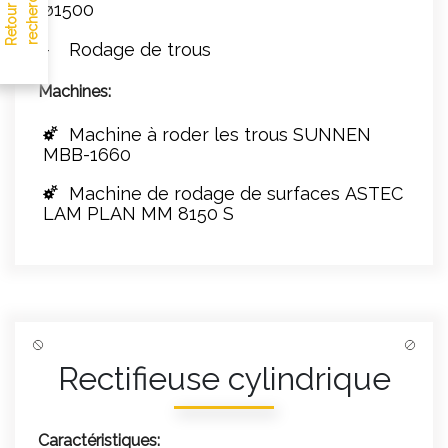
R
e
t
o
u
r
à
l
a
r
e
c
h
e
r
c
h
e
ø1500
Rodage de trous
Machines:
Machine à roder les trous SUNNEN
MBB-1660
Machine de rodage de surfaces ASTEC
LAM PLAN MM 8150 S
Rectifieuse cylindrique
Caractéristiques: